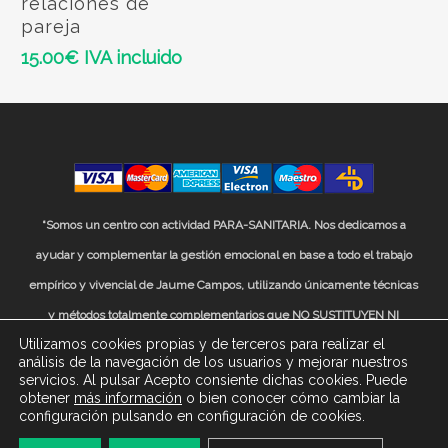
relaciones de
pareja
15.00
€
IVA incluido
“Somos un centro con actividad PARA-SANITARIA. Nos dedicamos a
ayudar y complementar la gestión emocional en base a todo el trabajo
empírico y vivencial de Jaume Campos, utilizando únicamente técnicas
y métodos totalmente complementarios que NO SUSTITUYEN NI
Utilizamos cookies propias y de terceros para realizar el
EXCLUYEN la atención o el tratamiento médico o farmacológico
análisis de la navegación de los usuarios y mejorar nuestros
convencional prescrito por profesionales sanitarios”
servicios. Al pulsar Acepto consiente dichas cookies. Puede
obtener
más información
o bien conocer cómo cambiar la
© 2021 Jaume Campos Center.
Diseñado y desarrollo web
configuración pulsando en configuración de cookies.
Política de Privacidad
|
Aviso Legal
|
Condiciones de compra online
|