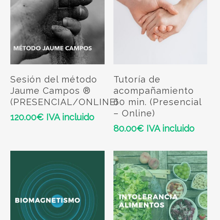
Add To Cart
Add To Cart
Sesión del método
Tutoría de
Jaume Campos ®
acompañamiento
(PRESENCIAL/ONLINE)
60 min. (Presencial
– Online)
120.00
€
IVA incluido
80.00
€
IVA incluido