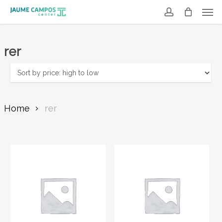
Men
Skip
to
account
main
rer
content
Home
rer