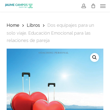
Men
Skip
to
account
main
Home
Libros
Dos equipajes para un
content
solo viaje. Educación Emocional para las
relaciones de pareja