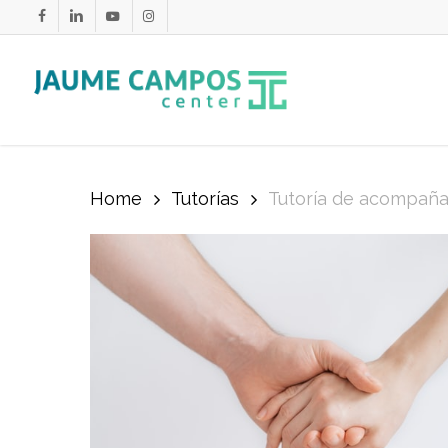
Skip
FACEBOOK
LINKEDIN
YOUTUBE
INSTAGRAM
to
main
content
Home
Tutorías
Tutoría de acompañam