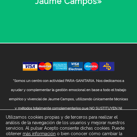
Jaume Campos»
“Somos un centro con actividad PARA-SANITARIA. Nos dedicamos a
ayudar y complementar la gestión emocional en base a todo el trabajo
empírico y vivencial de Jaume Campos, utilizando únicamente técnicas
y métodos totalmente complementarios que NO SUSTITUYEN NI
Utilizamos cookies propias y de terceros para realizar el
EXCLUYEN la atención o el tratamiento médico o farmacológico
análisis de la navegación de los usuarios y mejorar nuestros
convencional prescrito por profesionales sanitarios”
servicios. Al pulsar Acepto consiente dichas cookies. Puede
obtener
más información
o bien conocer cómo cambiar la
© 2021 Jaume Campos Center.
Diseñado y desarrollo web