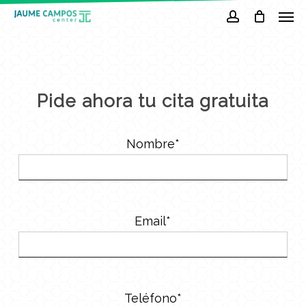
Men
Skip
to
account
main
content
Pide ahora tu cita gratuita
Nombre*
Email*
Teléfono*