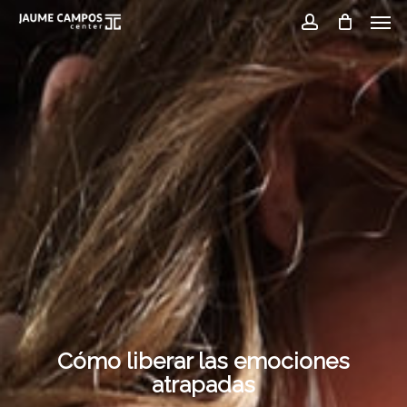
Men
Skip
to
account
main
content
Cómo liberar las emociones
atrapadas